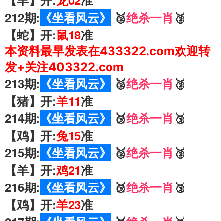
【羊】开:
龙02
准
212期:
《坐看风云》
🥉
绝杀一肖
🥉
【蛇】开:
鼠18
准
本资料最早发表在433322.com欢迎转
发+关注403322.com
213期:
《坐看风云》
🥉
绝杀一肖
🥉
【猪】开:
羊11
准
214期:
《坐看风云》
🥉
绝杀一肖
🥉
【鸡】开:
兔15
准
215期:
《坐看风云》
🥉
绝杀一肖
🥉
【羊】开:
鸡21
准
216期:
《坐看风云》
🥉
绝杀一肖
🥉
【鸡】开:
羊23
准