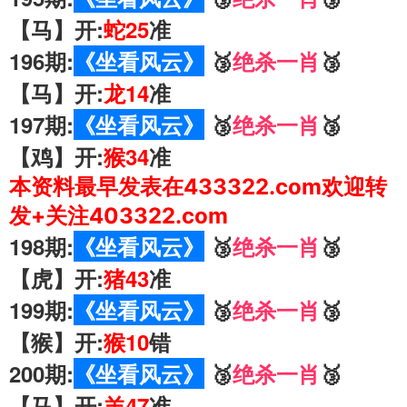
【马】开:
蛇25
准
196期:
《坐看风云》
🥉
绝杀一肖
🥉
【马】开:
龙14
准
197期:
《坐看风云》
🥉
绝杀一肖
🥉
【鸡】开:
猴34
准
本资料最早发表在433322.com欢迎转
发+关注403322.com
198期:
《坐看风云》
🥉
绝杀一肖
🥉
【虎】开:
猪43
准
199期:
《坐看风云》
🥉
绝杀一肖
🥉
【猴】开:
猴10
错
200期:
《坐看风云》
🥉
绝杀一肖
🥉
【马】开:
羊47
准