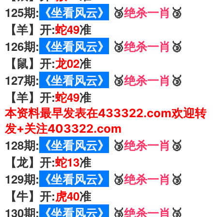
125期:
《坐看风云》
🥉
绝杀一肖
🥉
【羊】开:
蛇49
准
126期:
《坐看风云》
🥉
绝杀一肖
🥉
【鼠】开:
龙02
准
127期:
《坐看风云》
🥉
绝杀一肖
🥉
【羊】开:
蛇49
准
本资料最早发表在433322.com欢迎转
发+关注403322.com
128期:
《坐看风云》
🥉
绝杀一肖
🥉
【龙】开:
蛇13
准
129期:
《坐看风云》
🥉
绝杀一肖
🥉
【牛】开:
虎40
准
130期:
《坐看风云》
🥉
绝杀一肖
🥉