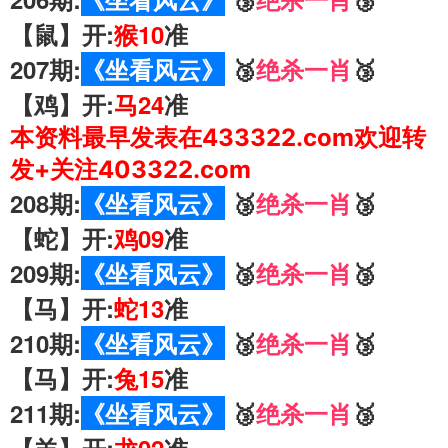
【鼠】开:
猴10
准
207期:
《坐看风云》
🥉
绝杀一肖
🥉
【鸡】开:
马24
准
本资料最早发表在433322.com欢迎转
发+关注403322.com
208期:
《坐看风云》
🥉
绝杀一肖
🥉
【蛇】开:
鸡09
准
209期:
《坐看风云》
🥉
绝杀一肖
🥉
【马】开:
蛇13
准
210期:
《坐看风云》
🥉
绝杀一肖
🥉
【马】开:
兔15
准
211期:
《坐看风云》
🥉
绝杀一肖
🥉