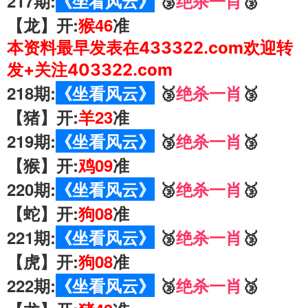
217期:
《坐看风云》
🥉
绝杀一肖
🥉
【龙】开:
猴46
准
本资料最早发表在433322.com欢迎转
发+关注403322.com
218期:
《坐看风云》
🥉
绝杀一肖
🥉
【猪】开:
羊23
准
219期:
《坐看风云》
🥉
绝杀一肖
🥉
【猴】开:
鸡09
准
220期:
《坐看风云》
🥉
绝杀一肖
🥉
【蛇】开:
狗08
准
221期:
《坐看风云》
🥉
绝杀一肖
🥉
【虎】开:
狗08
准
222期:
《坐看风云》
🥉
绝杀一肖
🥉