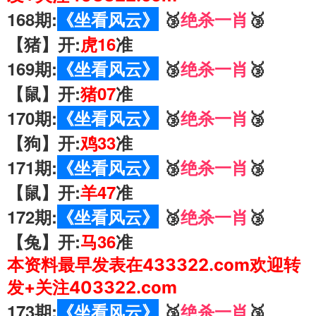
168期:
《坐看风云》
🥉
绝杀一肖
🥉
【猪】开:
虎16
准
169期:
《坐看风云》
🥉
绝杀一肖
🥉
【鼠】开:
猪07
准
170期:
《坐看风云》
🥉
绝杀一肖
🥉
【狗】开:
鸡33
准
171期:
《坐看风云》
🥉
绝杀一肖
🥉
【鼠】开:
羊47
准
172期:
《坐看风云》
🥉
绝杀一肖
🥉
【兔】开:
马36
准
本资料最早发表在433322.com欢迎转
发+关注403322.com
173期:
《坐看风云》
🥉
绝杀一肖
🥉