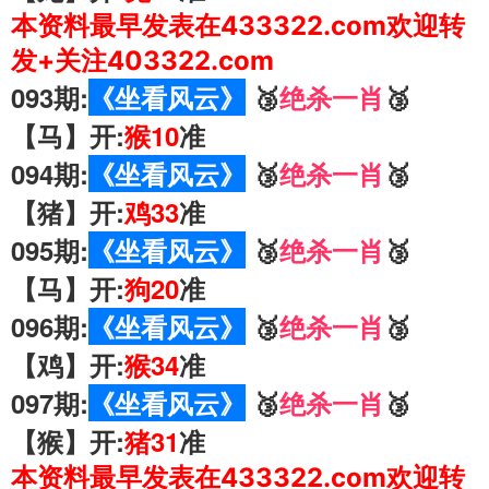
本资料最早发表在433322.com欢迎转
发+关注403322.com
093期:
《坐看风云》
🥉
绝杀一肖
🥉
【马】开:
猴10
准
094期:
《坐看风云》
🥉
绝杀一肖
🥉
【猪】开:
鸡33
准
095期:
《坐看风云》
🥉
绝杀一肖
🥉
【马】开:
狗20
准
096期:
《坐看风云》
🥉
绝杀一肖
🥉
【鸡】开:
猴34
准
097期:
《坐看风云》
🥉
绝杀一肖
🥉
【猴】开:
猪31
准
本资料最早发表在433322.com欢迎转