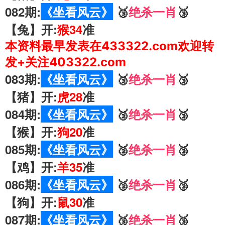
082期:
《坐看风云》
🥉
绝杀一肖
🥉
【兔】开:
猴34
准
本资料最早发表在433322.com欢迎转
发+关注403322.com
083期:
《坐看风云》
🥉
绝杀一肖
🥉
【猪】开:
虎28
准
084期:
《坐看风云》
🥉
绝杀一肖
🥉
【猴】开:
狗20
准
085期:
《坐看风云》
🥉
绝杀一肖
🥉
【鸡】开:
羊35
准
086期:
《坐看风云》
🥉
绝杀一肖
🥉
【狗】开:
鼠30
准
087期:
《坐看风云》
🥉
绝杀一肖
🥉