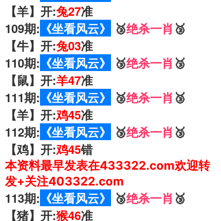
【羊】开:
兔27
准
109期:
《坐看风云》
🥉
绝杀一肖
🥉
【牛】开:
兔03
准
110期:
《坐看风云》
🥉
绝杀一肖
🥉
【鼠】开:
羊47
准
111期:
《坐看风云》
🥉
绝杀一肖
🥉
【羊】开:
鸡45
准
112期:
《坐看风云》
🥉
绝杀一肖
🥉
【鸡】开:
鸡45
错
本资料最早发表在433322.com欢迎转
发+关注403322.com
113期:
《坐看风云》
🥉
绝杀一肖
🥉
【猪】开:
猴46
准