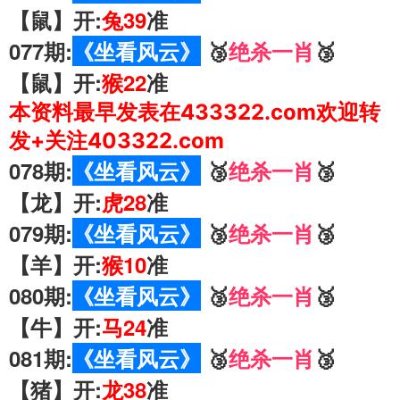
【鼠】开:
兔39
准
077期:
《坐看风云》
🥉
绝杀一肖
🥉
【鼠】开:
猴22
准
本资料最早发表在433322.com欢迎转
发+关注403322.com
078期:
《坐看风云》
🥉
绝杀一肖
🥉
【龙】开:
虎28
准
079期:
《坐看风云》
🥉
绝杀一肖
🥉
【羊】开:
猴10
准
080期:
《坐看风云》
🥉
绝杀一肖
🥉
【牛】开:
马24
准
081期:
《坐看风云》
🥉
绝杀一肖
🥉
【猪】开:
龙38
准